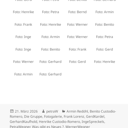
Foto: Henrike
Foto: Petra
Foto: Bernd
Foto: Armin
Foto: Frank
Foto: Henrike
Foto: Werner
Foto: Benito
Foto: Inge
Foto: Armin
Foto: Werner
Foto: Petra
Foto: Inge
Foto: Benito
Foto: Frank
Foto: Gerd
Foto: Werner
Foto: Gerhard
Foto: Gerd
Foto: Henrike
Foto: Armin
Foto: Gerhard
Veröffentlicht
Autor
Kategorien
21. März 2026
petraW
Armin Redöhl
,
Benito Custodio-
am
Romero
,
Die Gruppe
,
Fotogalerie
,
Frank Lorenz
,
GerdKardel
,
GerhardKaufhold
,
Henrike Custodio-Romero
,
IngeSpreckels
,
PetraWegner
,
Was gibt es Neues ?
,
WernerWegner