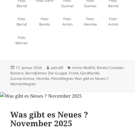
Foto:
Foto: Gerd
Foto:
Foto:
Foto:
Bernd
Gunnar
Gunnar
Bernd
Foto:
Foto:
Foto:
Foto:
Foto:
Bernd
Benito
Armin
Henrike
Armin
Foto:
Werner
Veröffentlicht
Autor
Kategorien
17. Januar 2026
petraW
Armin Redöhl
,
Benito Custodio-
am
Romero
,
BerndJüttner
,
Die Gruppe
,
Frank
,
GerdKardel
,
GunnarAsmus
,
Henrike
,
PetraWegner
,
Was gibt es Neues ?
,
WernerWegner
Was gibt es Neues ?
November 2025