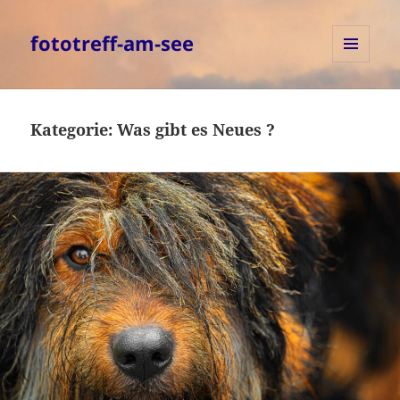
fototreff-am-see
MENÜ
UND
WIDGETS
Kategorie:
Was gibt es Neues ?