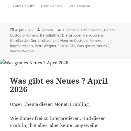
Foto: Henrike
Foto: Henrike
Foto: Henrike
Veröffentlicht
Autor
Kategorien
4. Juli 2026
petraW
Allgemein
,
Armin Redöhl
,
Benito
am
Custodio-Romero
,
BerndJüttner
,
Die Gruppe
,
Frank Lorenz
,
GerdKardel
,
GerhardKaufhold
,
Henrike Custodio-Romero
,
IngeSpreckels
,
PetraWegner
,
Sabine Ohl
,
Was gibt es Neues ?
,
WernerWegner
Was gibt es Neues ? April
2026
Unser Thema diesen Monat: Frühling.
Wie immer frei zu interpretieren. Und dieser
Frühling bot alles, aber keine Langeweile!