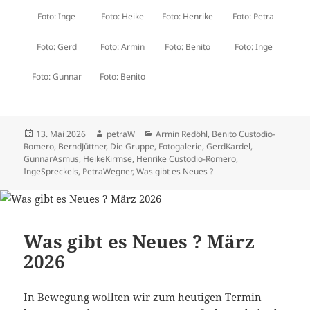
Foto: Inge
Foto: Heike
Foto: Henrike
Foto: Petra
Foto: Gerd
Foto: Armin
Foto: Benito
Foto: Inge
Foto: Gunnar
Foto: Benito
Veröffentlicht
Autor
Kategorien
13. Mai 2026
petraW
Armin Redöhl
,
Benito Custodio-
am
Romero
,
BerndJüttner
,
Die Gruppe
,
Fotogalerie
,
GerdKardel
,
GunnarAsmus
,
HeikeKirmse
,
Henrike Custodio-Romero
,
IngeSpreckels
,
PetraWegner
,
Was gibt es Neues ?
Was gibt es Neues ? März
2026
In Bewegung wollten wir zum heutigen Termin