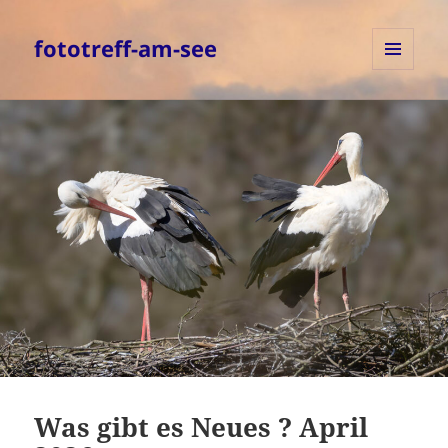
fototreff-am-see
MENÜ
UND
WIDGETS
Was gibt es Neues ? April