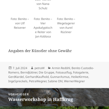
von Nana
Schulz
Foto: Benito –
Foto: Benito –
Foto: Benito –
von Ulf
Vier
Wegelagerer
Reisener
Apokalyptisch
von Aurel
e Reiter von
Rückner
Jan Koblasa
Angaben der Künstler ohne Gewähr
Veröffentlicht
Autor
Kategorien
7. Juli 2024
petraW
Armin Redöhl
,
Benito Custodio-
am
Romero
,
BerndJüttner
,
Die Gruppe
,
Fotoausflug
,
Fotogalerie
,
GerdKardel
,
GerhardKaufhold
,
GunnarAsmus
,
HeikeKirmse
,
IngeSpreckels
,
PetraWegner
,
Sabine Ohl
,
WernerWegner
Beitragsnavigation
VORHERIGER
Wasserworkshop in Haffkrug
Vorheriger
Beitrag: