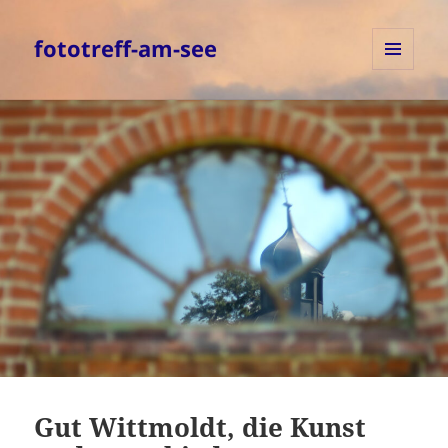
fototreff-am-see
MENÜ
UND
WIDGETS
Gut Wittmoldt, die Kunst