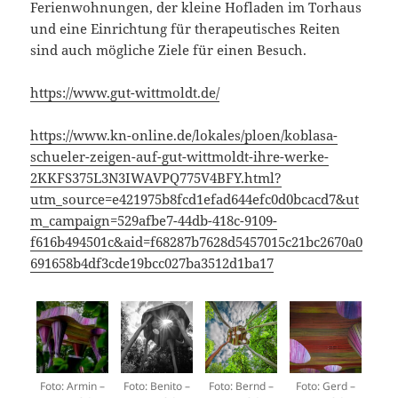
Ferienwohnungen, der kleine Hofladen im Torhaus
und eine Einrichtung für therapeutisches Reiten
sind auch mögliche Ziele für einen Besuch.
https://www.gut-wittmoldt.de/
https://www.kn-online.de/lokales/ploen/koblasa-
schueler-zeigen-auf-gut-wittmoldt-ihre-werke-
2KKFS375L3N3IWAVPQ775V4BFY.html?
utm_source=e421975b8fcd1efad644efc0d0bcacd7&ut
m_campaign=529afbe7-44db-418c-9109-
f616b494501c&aid=f68287b7628d5457015c21bc2670a0
691658b4df3cde19bcc027ba3512d1ba17
Foto: Armin –
Foto: Benito –
Foto: Bernd –
Foto: Gerd –