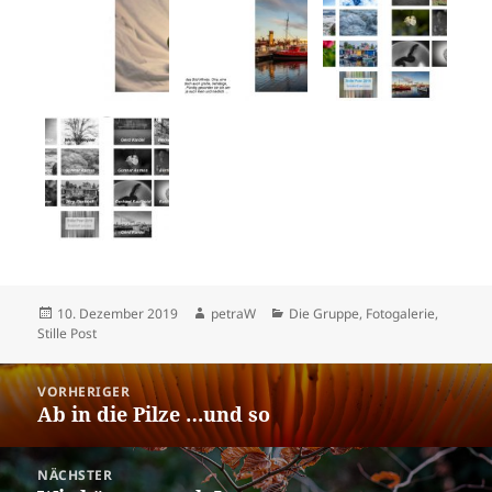
Veröffentlicht
Autor
Kategorien
10. Dezember 2019
petraW
Die Gruppe
,
Fotogalerie
,
am
Stille Post
Beitragsnavigation
VORHERIGER
Ab in die Pilze …und so
Vorheriger
Beitrag:
NÄCHSTER