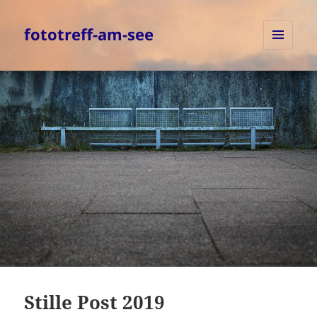
fototreff-am-see
MENÜ
UND
WIDGETS
Stille Post 2019