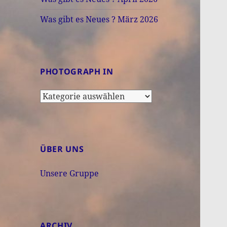
Was gibt es Neues ? März 2026
PHOTOGRAPH IN
Photograph
in
ÜBER UNS
Unsere Gruppe
ARCHIV