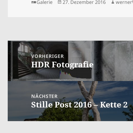
Format
Veröffentlicht
Autor
Galerie
27. Dezember 2016
werne
am
Beitragsnavigation
VORHERIGER
HDR Fotografie
Vorheriger
Beitrag:
NÄCHSTER
Stille Post 2016 – Kette 2
Nächster
Beitrag: