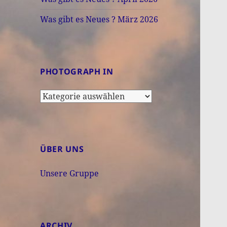
Was gibt es Neues ? März 2026
PHOTOGRAPH IN
Photograph
in
ÜBER UNS
Unsere Gruppe
ARCHIV