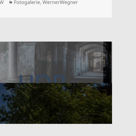
Kategorien
rW
Fotogalerie
,
WernerWegner