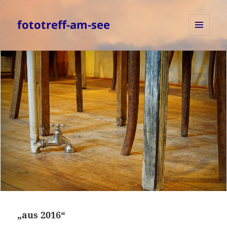
fototreff-am-see
MENÜ
UND
WIDGETS
„aus 2016“